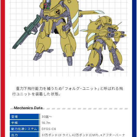
重力下飛行能力を補うため「フォルグ・ユニット」と呼ばれる飛
行ユニットを装着した状態。
Mechanics Data
登場
30話～
全幅
16.7m
動力伝達システム
DFGS-C6
出力
31万ポンド(ドライ)、42万ポンド(CMP)、※アフターバーナ