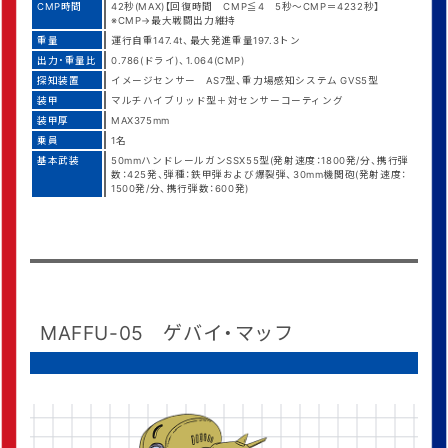
CMP時間
42秒(MAX)【回復時間 CMP≦4 5秒～CMP＝4232秒】
※CMP→最大戦闘出力維持
重量
運行自重147.4t、最大発進重量197.3トン
出力・重量比
0.786(ドライ)、1.064(CMP)
探知装置
イメージセンサー AS7型、重力場感知システム GVS5型
装甲
マルチハイブリッド型＋対センサーコーティング
装甲厚
MAX375mm
乗員
1名
基本武装
50mmハンドレールガンSSX55型(発射速度：1800発/分、携行弾
数：425発、弾種：鉄甲弾および爆裂弾、30mm機関砲(発射速度：
1500発/分、携行弾数：600発)
MAFFU-05 ゲバイ・マッフ