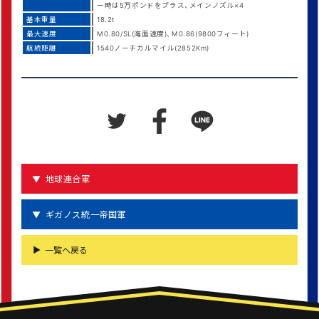
ー時は5万ポンドをプラス、メインノズル×4
基本重量
18.2t
最大速度
M0.80/SL(海面速度)、M0.86(9800フィート)
航続距離
1540ノーチカルマイル(2852Km)
地球連合軍
ギガノス統一帝国軍
一覧へ戻る