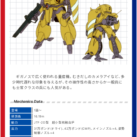
ギガノスで広く使われる量産機。むきだしのカメラアイなど、多
少時代遅れな印象を与えるが、その操作性の高さからか一般兵に
も士官クラスの兵にも人気がある。
Mechanics Data
登場
1話～
頭頂高
16.19m
動力
JTF-2D型 超小型核融合炉
出力
31万ポンド(ドライ)、42万ポンド(CMP)、メインノズル×4、姿勢
制御ノズル×4