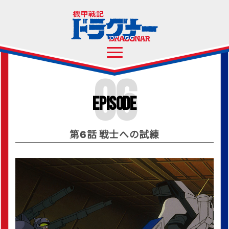
06
Episode
第6話 戦士への試練