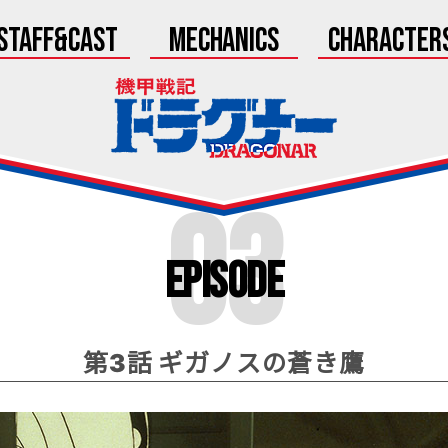
Staff&Cast
Mechanics
Character
03
Episode
第3話 ギガノスの蒼き鷹