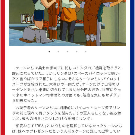
ケーンたちは兵士の手当てに忙しいリンダのご機嫌を取ろうと
躍起になっていた。しかしリンダは「スペースパイロットは嫌い」
だと言うばかりで相手にしない。そんなケーンたちにパイロット
スーツが支給された。大喜びの一同だが、ケーンだけは自慢のリ
ーゼントをベン軍曹に切られてしまい半分凹みぎみ。視察にやっ
て来たホイットマン司令官との対面でも、階級を気にもせずグチ
る始末だった。
お調子者のケーンたちは、訓練前にパイロットスーツ姿でリン
ダの前に現れて再アタックを試みた。その軍人らしくない振る舞
いと、彼らの明るさに少しだけ心を開くリンダ。
相変わらず「軍人」というものを理解していなかったケーンたち
は、妹へのプレゼントだという人形をケーンに託して出撃してい