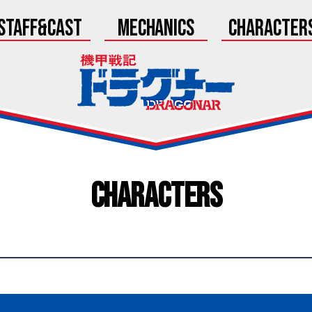
Staff&Cast
Mechanics
Character
Characters