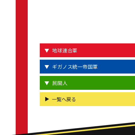
地球連合軍
ギガノス統一帝国軍
民間人
一覧へ戻る