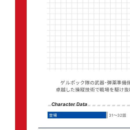
ゲルポック隊の武器･弾薬準備
卓越した操縦技術で戦場を駆け抜
Character Data
登場
31～32話